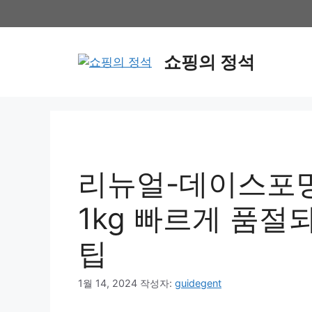
컨
텐
츠
쇼핑의 정석
로
건
너
뛰
기
리뉴얼-데이스포
1kg 빠르게 품절
팁
1월 14, 2024
작성자:
guidegent