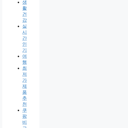
생
활
건
강
실
시
간
인
기
여
행
최
저
가
제
품
추
천
쿠
팡
비