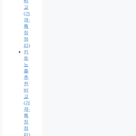
비
교
(가
격·
특
징
정
리)
키
트
노
즐
추
천
비
교
(가
격·
특
징
정
리)