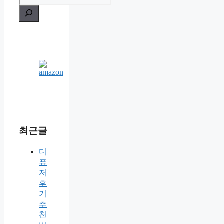
최근글
디
퓨
저
후
기
추
천