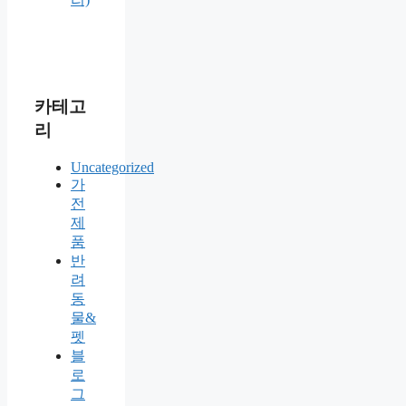
카테고
리
Uncategorized
가
전
제
품
반
려
동
물&
펫
블
로
그