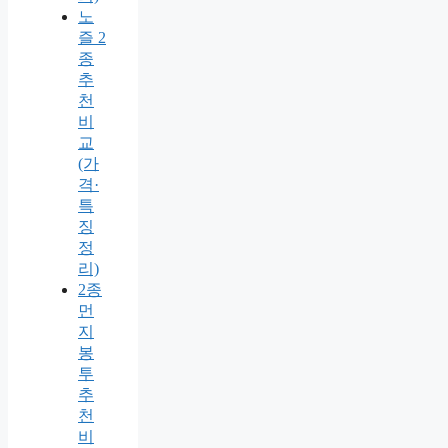
노
즐 2
종
추
천
비
교
(가
격·
특
징
정
리)
2종
먼
지
봉
투
추
천
비