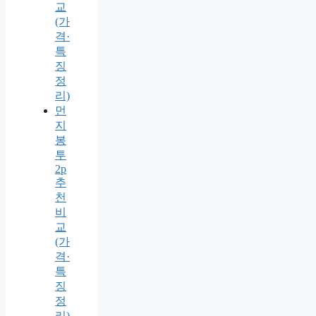
교
(가
격·
특
징
정
리)
먼
지
봉
투
2p
추
천
비
교
(가
격·
특
징
정
리)