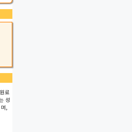
 원료
는 성
며,