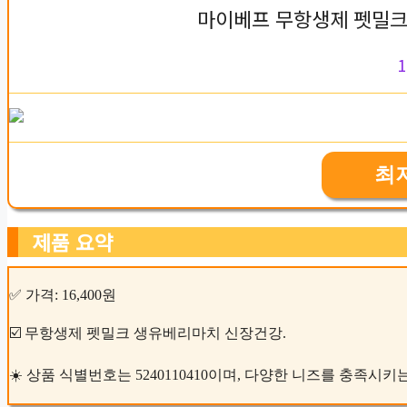
마이베프 무항생제 펫밀크
1
최
제품 요약
✅ 가격: 16,400원
☑️ 무항생제 펫밀크 생유베리마치 신장건강.
☀️ 상품 식별번호는 5240110410이며, 다양한 니즈를 충족시