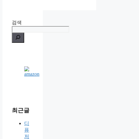
검색
최근글
디
퓨
저