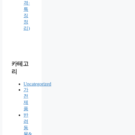
격·
특
징
정
리)
카테고
리
Uncategorized
가
전
제
품
반
려
동
물&