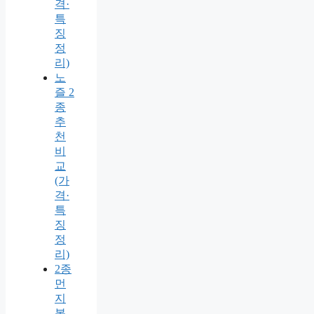
격·
특
징
정
리)
노
즐 2
종
추
천
비
교
(가
격·
특
징
정
리)
2종
먼
지
봉