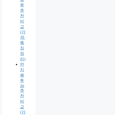
투
추
천
비
교
(가
격·
특
징
정
리)
먼
지
봉
투
2p
추
천
비
교
(가