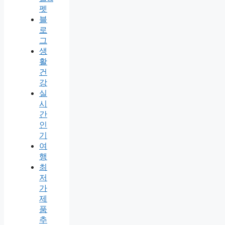
펫
블
로
그
생
활
건
강
실
시
간
인
기
여
행
최
저
가
제
품
추