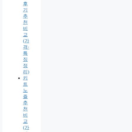
후
기
추
천
비
교
(가
격·
특
징
정
리)
키
트
노
즐
추
천
비
교
(가