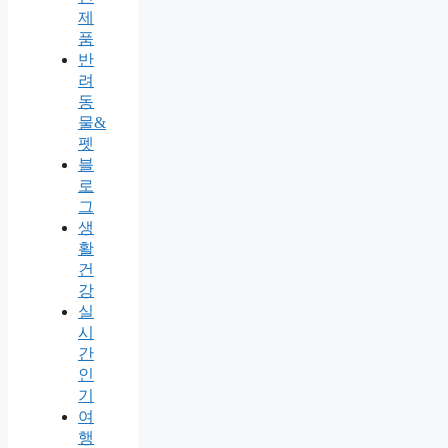
제
품
반
려
동
물&
펫
블
로
그
생
활
건
강
실
시
간
인
기
여
행