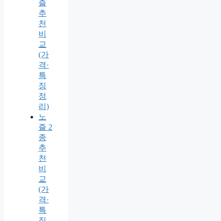
즐
추
천
비
교
(가
격·
특
징
정
리)
노
즐 2
종
추
천
비
교
(가
격·
특
징