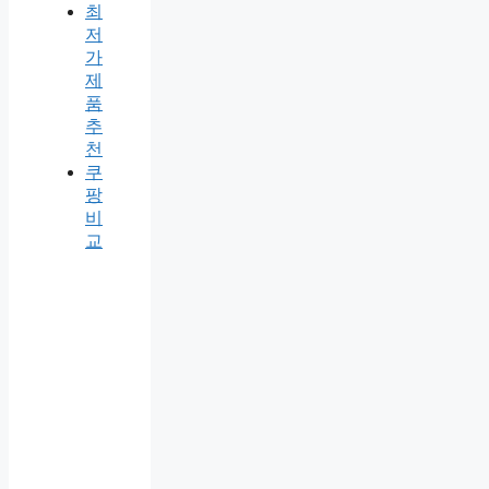
최
저
가
제
품
추
천
쿠
팡
비
교