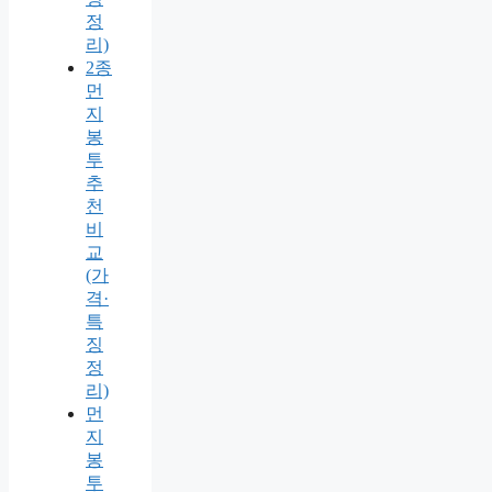
정
리)
2종
먼
지
봉
투
추
천
비
교
(가
격·
특
징
정
리)
먼
지
봉
투