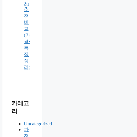
2p
추
천
비
교
(가
격·
특
징
정
리)
카테고
리
Uncategorized
가
전