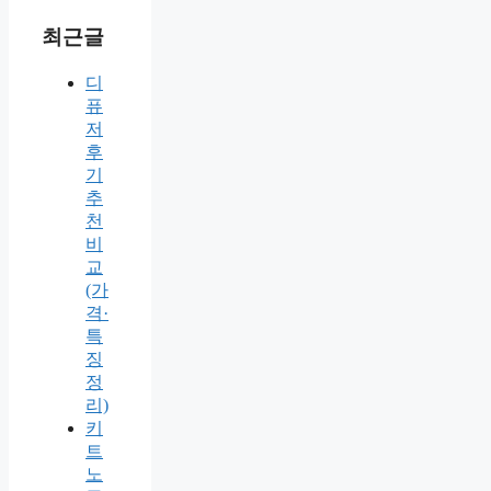
최근글
디
퓨
저
후
기
추
천
비
교
(가
격·
특
징
정
리)
키
트
노