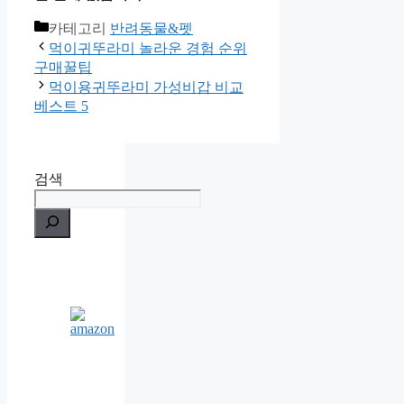
카테고리
반려동물&펫
먹이귀뚜라미 놀라운 경험 순위
구매꿀팁
먹이용귀뚜라미 가성비갑 비교
베스트 5
검색