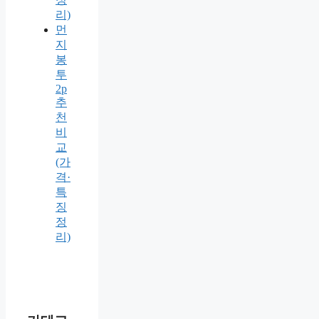
리)
먼
지
봉
투
2p
추
천
비
교
(가
격·
특
징
정
리)