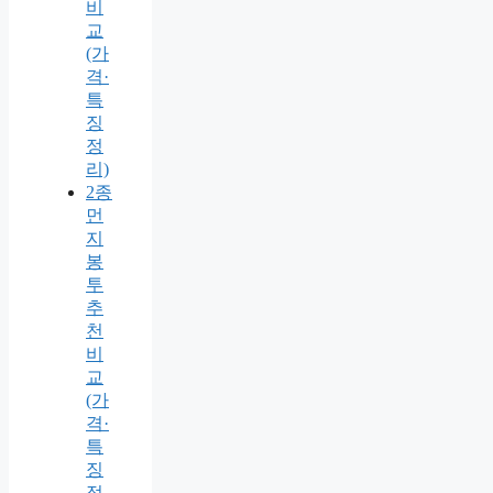
비
교
(가
격·
특
징
정
리)
2종
먼
지
봉
투
추
천
비
교
(가
격·
특
징
정