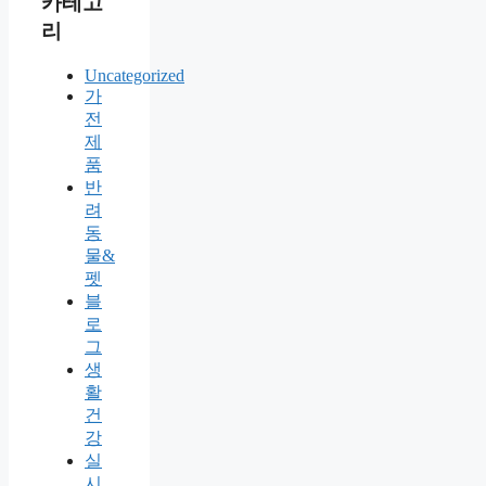
카테고
리
Uncategorized
가
전
제
품
반
려
동
물&
펫
블
로
그
생
활
건
강
실
시