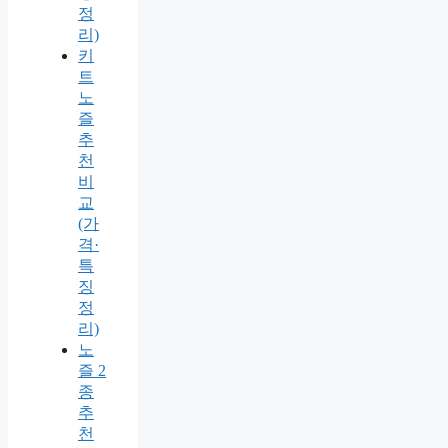
정
리)
키
트
노
즐
추
천
비
교
(가
격·
특
징
정
리)
노
즐 2
종
추
천