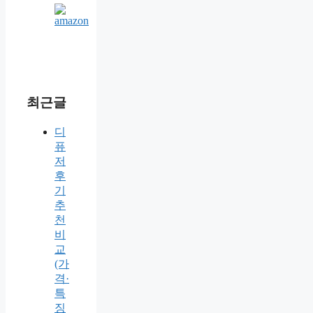
최근글
디
퓨
저
후
기
추
천
비
교
(가
격·
특
징