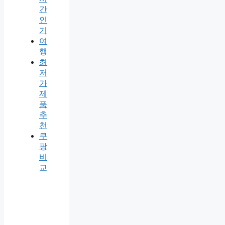
간
인
기
여
행
최
저
가
제
품
추
천
쿠
팡
비
교