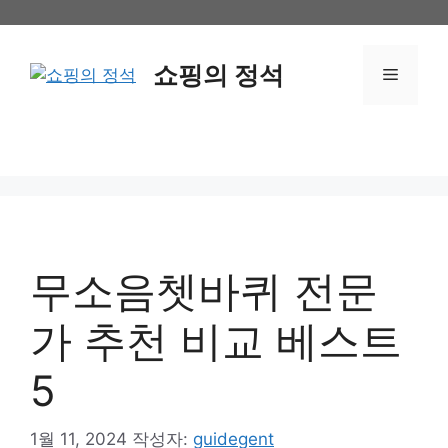
컨
텐
츠
쇼핑의 정석
메
로
건
뉴
너
뛰
기
무소음쳇바퀴 전문
가 추천 비교 베스트
5
1월 11, 2024
작성자:
guidegent