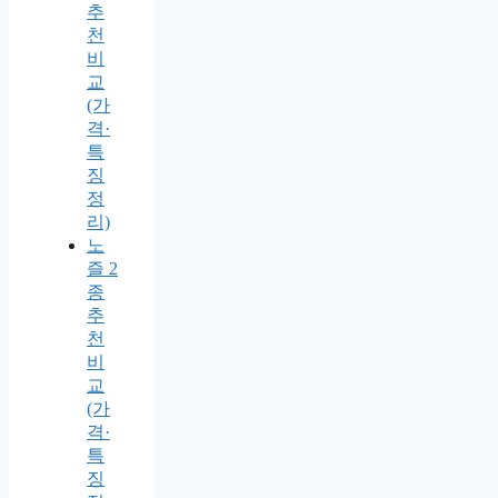
추
천
비
교
(가
격·
특
징
정
리)
노
즐 2
종
추
천
비
교
(가
격·
특
징