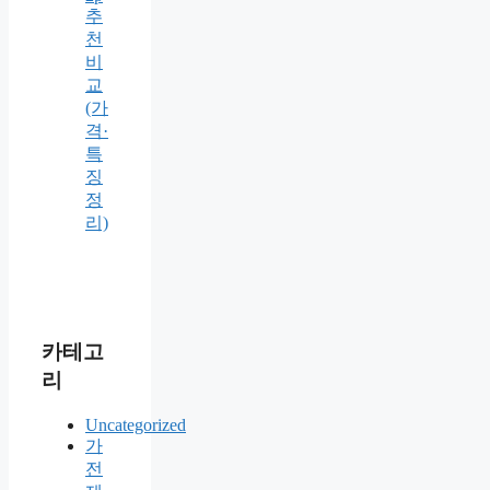
추
천
비
교
(가
격·
특
징
정
리)
카테고
리
Uncategorized
가
전