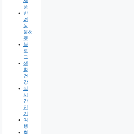
제
품
반
려
동
물&
펫
블
로
그
생
활
건
강
실
시
간
인
기
여
행
최