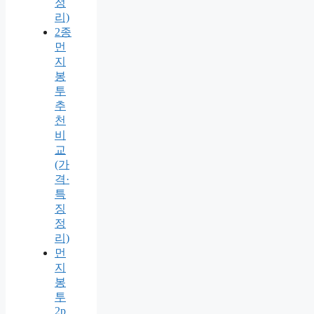
정
리)
2종
먼
지
봉
투
추
천
비
교
(가
격·
특
징
정
리)
먼
지
봉
투
2p