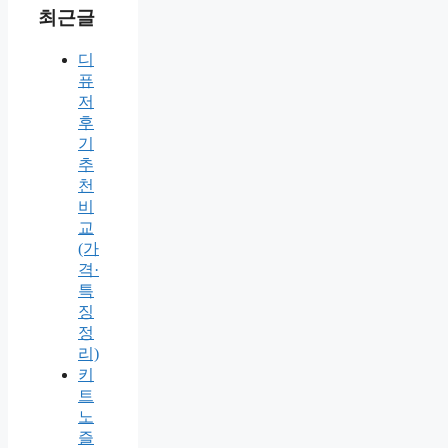
최근글
디
퓨
저
후
기
추
천
비
교
(가
격·
특
징
정
리)
키
트
노
즐