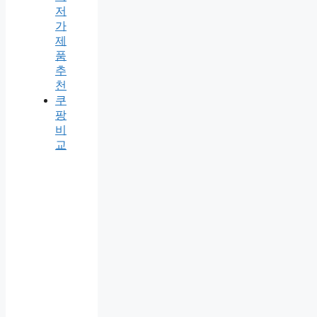
저
가
제
품
추
천
쿠
팡
비
교