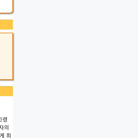
고령
입자의
게 최