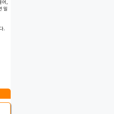
불어,
면 밀
다.