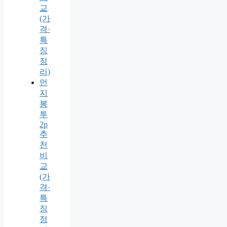
교
(가
격·
특
징
정
리)
먼
지
봉
투
2p
추
천
비
교
(가
격·
특
징
정