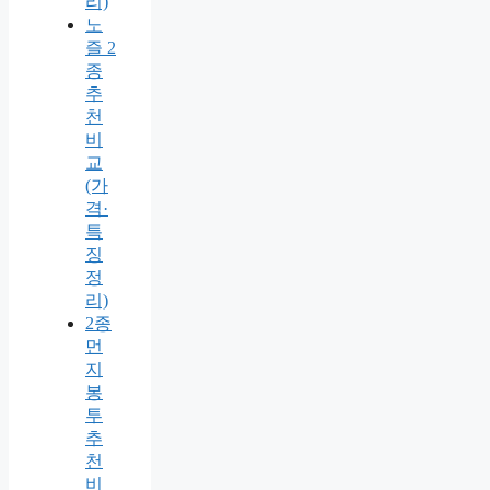
리)
노
즐 2
종
추
천
비
교
(가
격·
특
징
정
리)
2종
먼
지
봉
투
추
천
비