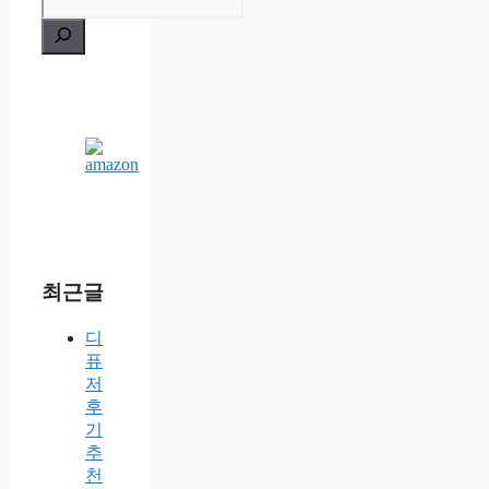
최근글
디
퓨
저
후
기
추
천