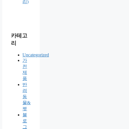
리)
카테고
리
Uncategorized
가
전
제
품
반
려
동
물&
펫
블
로
그