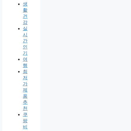
생
활
건
강
실
시
간
인
기
여
행
최
저
가
제
품
추
천
쿠
팡
비