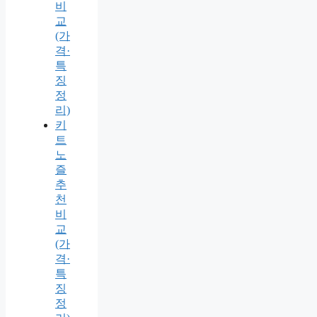
비
교
(가
격·
특
징
정
리)
키
트
노
즐
추
천
비
교
(가
격·
특
징
정