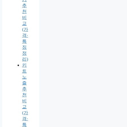
추
천
비
교
(가
격·
특
징
정
리)
키
트
노
즐
추
천
비
교
(가
격·
특