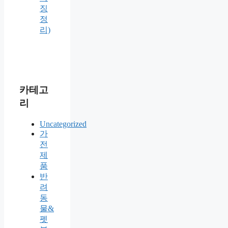
징
정
리)
카테고
리
Uncategorized
가
전
제
품
반
려
동
물&
펫