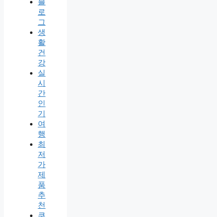
블
로
그
생
활
건
강
실
시
간
인
기
여
행
최
저
가
제
품
추
천
쿠