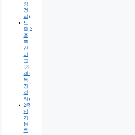
징
정
리)
노
즐 2
종
추
천
비
교
(가
격·
특
징
정
리)
2종
먼
지
봉
투