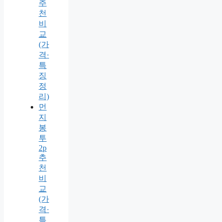
추
천
비
교
(가
격·
특
징
정
리)
먼
지
봉
투
2p
추
천
비
교
(가
격·
특