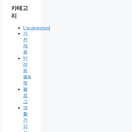
카테고
리
Uncategorized
가
전
제
품
반
려
동
물&
펫
블
로
그
생
활
건
강