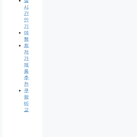
실
시
간
인
기
여
행
최
저
가
제
품
추
천
쿠
팡
비
교