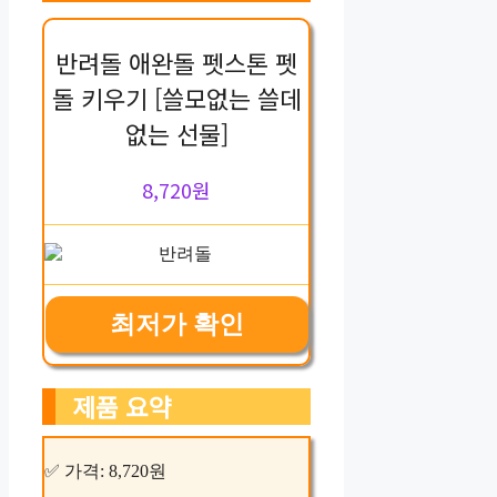
반려돌 애완돌 펫스톤 펫
돌 키우기 [쓸모없는 쓸데
없는 선물]
8,720원
최저가 확인
제품 요약
✅ 가격: 8,720원