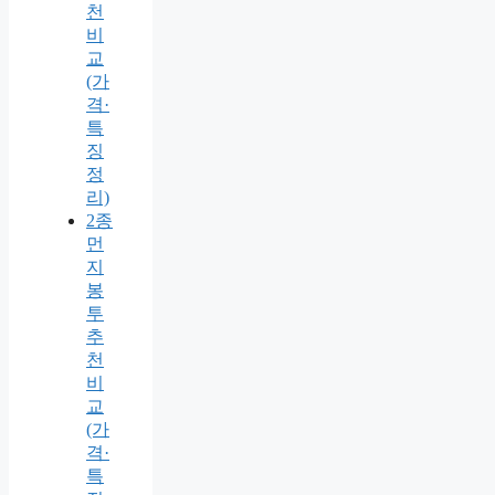
천
비
교
(가
격·
특
징
정
리)
2종
먼
지
봉
투
추
천
비
교
(가
격·
특