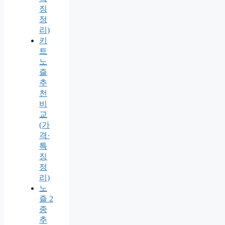
징
정
리)
키
트
노
즐
추
천
비
교
(가
격·
특
징
정
리)
노
즐 2
종
추