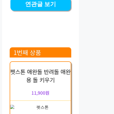
연관글 보기
1번째 상품
펫스톤 애완돌 반려돌 애완
용 돌 키우기
11,900원