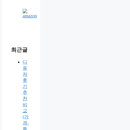
최근글
디
퓨
저
후
기
추
천
비
교
(가
격·
특