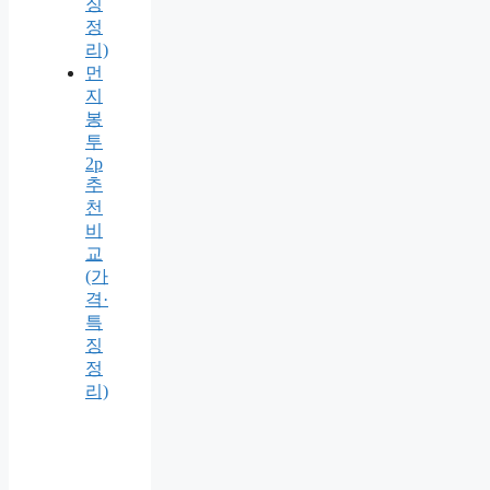
징
정
리)
먼
지
봉
투
2p
추
천
비
교
(가
격·
특
징
정
리)