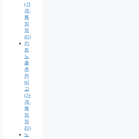
(가
격·
특
징
정
리)
키
트
노
즐
추
천
비
교
(가
격·
특
징
정
리)
노