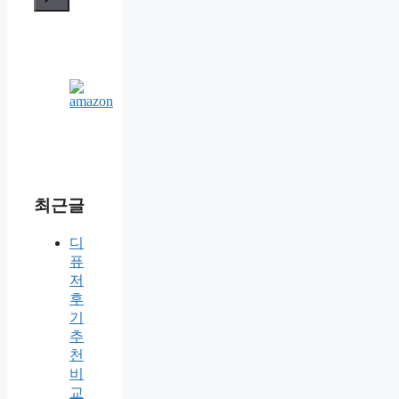
최근글
디
퓨
저
후
기
추
천
비
교