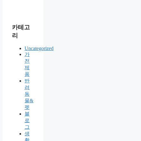
카테고
리
Uncategorized
가
전
제
품
반
려
동
물&
펫
블
로
그
생
활