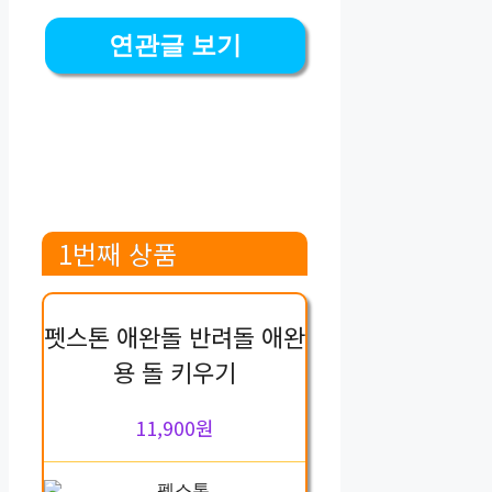
연관글 보기
1번째 상품
펫스톤 애완돌 반려돌 애완
용 돌 키우기
11,900원