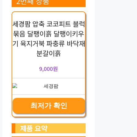
2번째 상품
세경팜 압축 코코피트 블럭
묶음 달팽이흙 달팽이키우
기 육지거북 파충류 바닥재
분갈이흙
9,000원
최저가 확인
제품 요약