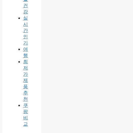
건
강
실
시
간
인
기
여
행
최
저
가
제
품
추
천
쿠
팡
비
교