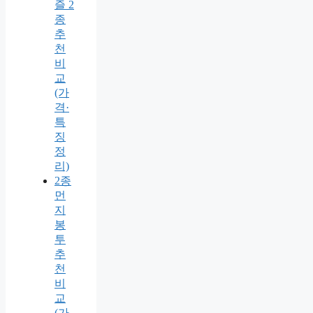
즐 2
종
추
천
비
교
(가
격·
특
징
정
리)
2종
먼
지
봉
투
추
천
비
교
(가