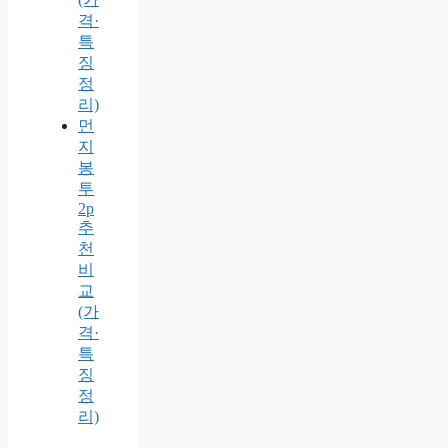
격·
특
징
정
리)
먼
지
봉
투
2p
추
천
비
교
(가
격·
특
징
정
리)