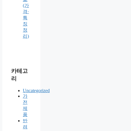
(가
격·
특
징
정
리)
카테고
리
Uncategorized
가
전
제
품
반
려