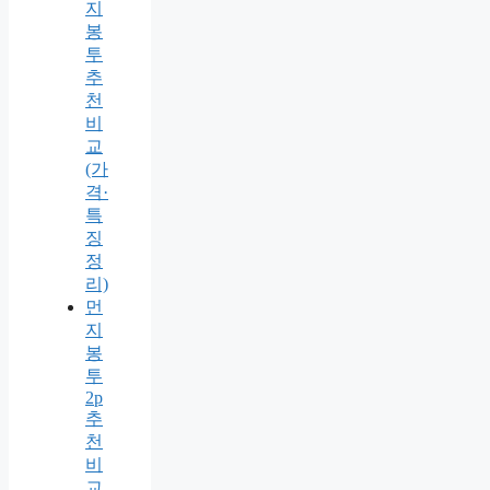
지
봉
투
추
천
비
교
(가
격·
특
징
정
리)
먼
지
봉
투
2p
추
천
비
교