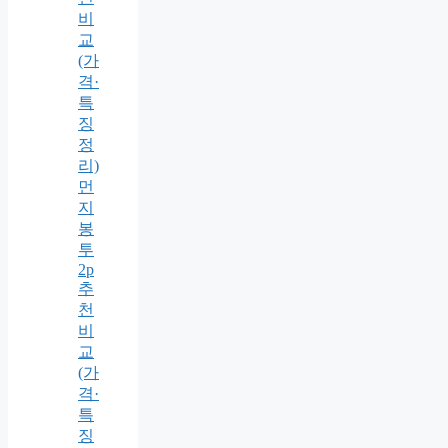
비
교
(가
격·
특
징
정
리)
먼
지
봉
투
2p
추
천
비
교
(가
격·
특
징