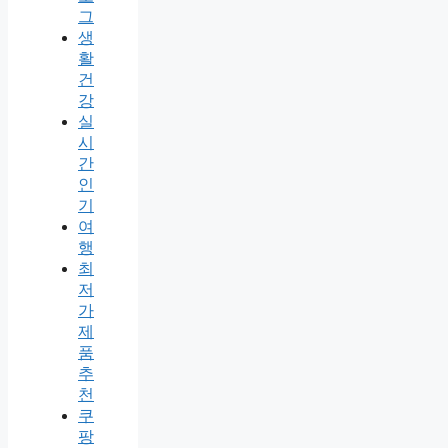
그
생
활
건
강
실
시
간
인
기
여
행
최
저
가
제
품
추
천
쿠
팡