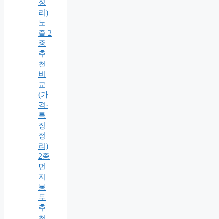
정
리)
노
즐 2
종
추
천
비
교
(가
격·
특
징
정
리)
2종
먼
지
봉
투
추
천