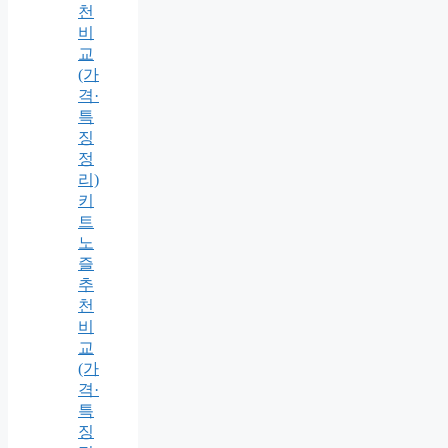
천
비
교
(가
격·
특
징
정
리)
키
트
노
즐
추
천
비
교
(가
격·
특
징