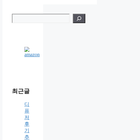
검
색
최근글
디
퓨
저
후
기
추