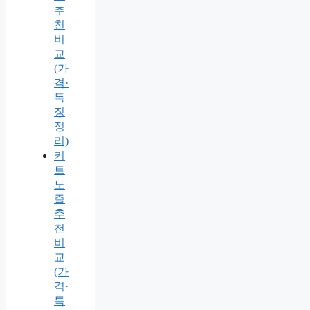
추
천
비
교
(가
격·
특
징
정
리)
키
트
노
즐
추
천
비
교
(가
격·
특