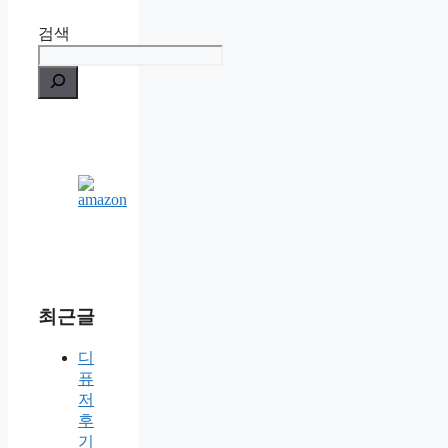
검색
최근글
디
퓨
저
후
기