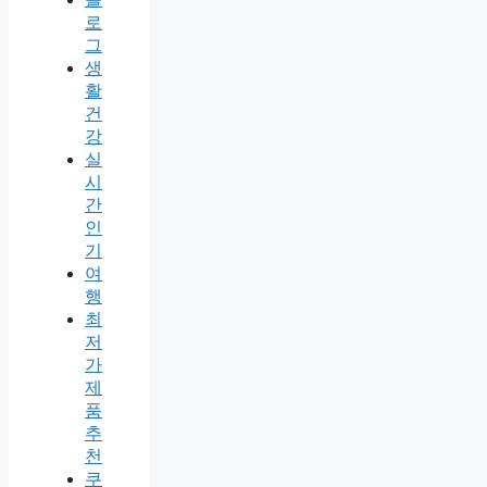
로
그
생
활
건
강
실
시
간
인
기
여
행
최
저
가
제
품
추
천
쿠