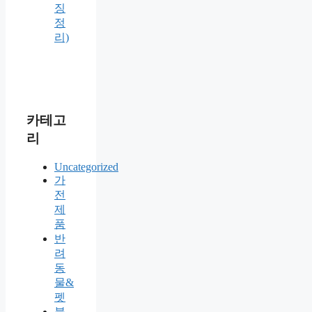
징
정
리)
카테고
리
Uncategorized
가
전
제
품
반
려
동
물&
펫
블