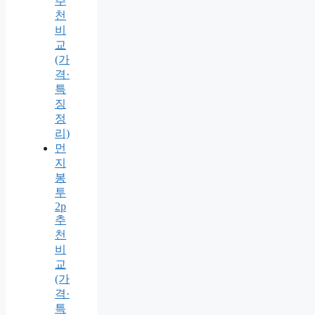
추
천
비
교
(가
격·
특
징
정
리)
먼
지
봉
투
2p
추
천
비
교
(가
격·
특