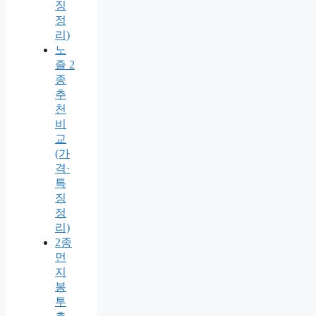
징
정
리)
노
즐 2
종
추
천
비
교
(가
격·
특
징
정
리)
2종
먼
지
봉
투