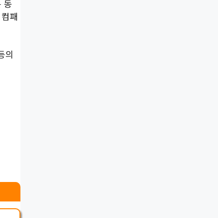
 동
 컴패
지등의