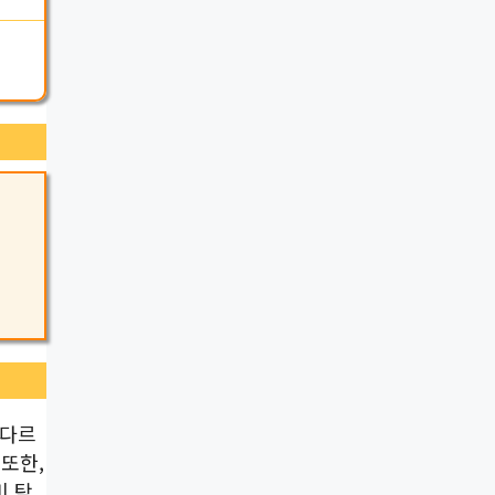
 다르
또한,
비 탁