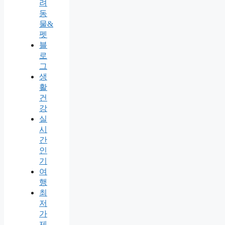
려
동
물&
펫
블
로
그
생
활
건
강
실
시
간
인
기
여
행
최
저
가
제