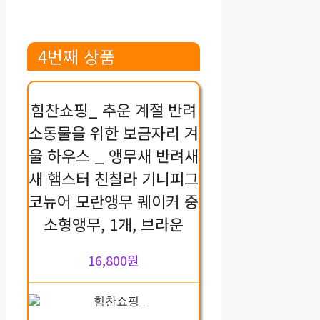
4번째 상품
힘찬쇼핑_ 추운 계절 반려
소동물을 위한 보금자리 겨
울 하우스 _ 앵무새 반려새
새 햄스터 친칠라 기니피그
코뉴어 모란앵무 퀘이커 중
소형앵무, 1개, 브라운
16,800원