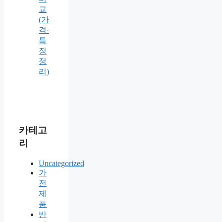
교
(가
격·
특
징
정
리)
카테고
리
Uncategorized
가
전
제
품
반