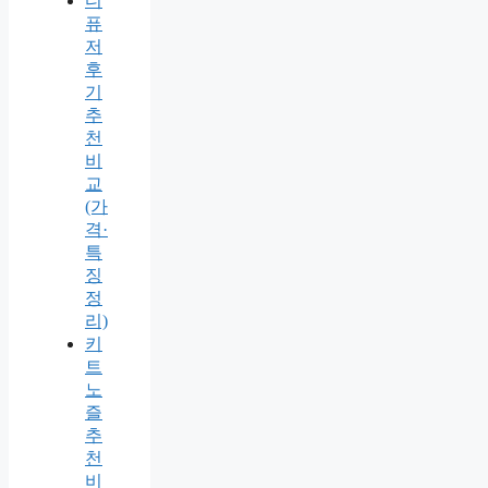
디
퓨
저
후
기
추
천
비
교
(가
격·
특
징
정
리)
키
트
노
즐
추
천
비