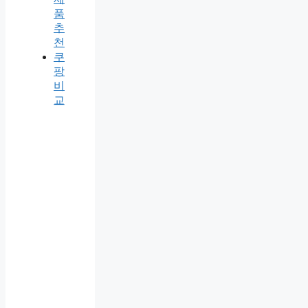
품
추
천
쿠
팡
비
교