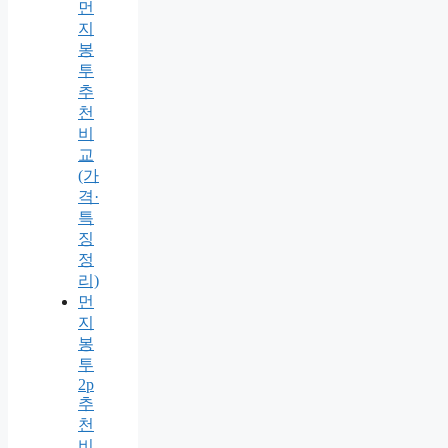
먼
지
봉
투
추
천
비
교
(가
격·
특
징
정
리)
먼
지
봉
투
2p
추
천
비