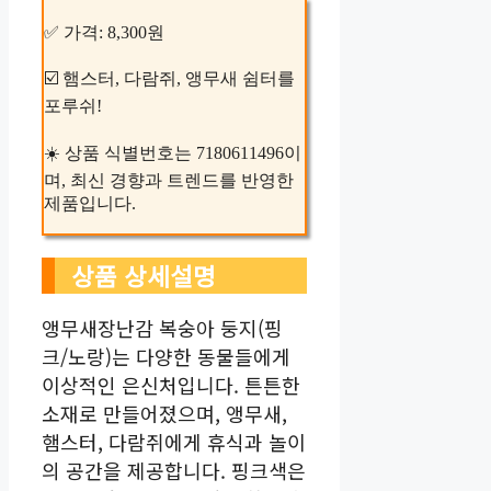
✅ 가격: 8,300원
☑️ 햄스터, 다람쥐, 앵무새 쉼터를
포루쉬!
☀️ 상품 식별번호는 7180611496이
며, 최신 경향과 트렌드를 반영한
제품입니다.
상품 상세설명
앵무새장난감 복숭아 둥지(핑
크/노랑)는 다양한 동물들에게
이상적인 은신처입니다. 튼튼한
소재로 만들어졌으며, 앵무새,
햄스터, 다람쥐에게 휴식과 놀이
의 공간을 제공합니다. 핑크색은