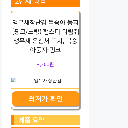
2번째 상품
앵무새장난감 복숭아 둥지
(핑크/노랑) 햄스터 다람쥐
앵무새 은신처 포치, 복숭
아둥지-핑크
8,300원
최저가 확인
제품 요약