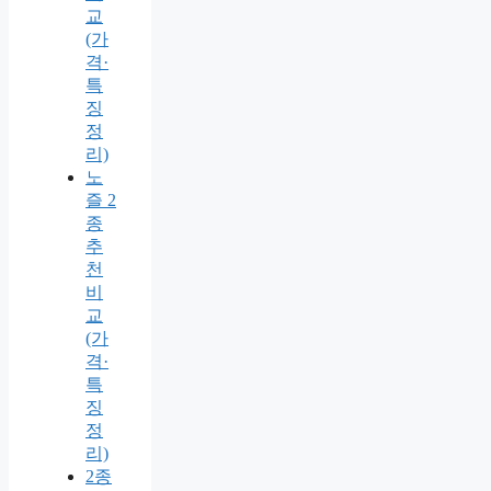
교
(가
격·
특
징
정
리)
노
즐 2
종
추
천
비
교
(가
격·
특
징
정
리)
2종