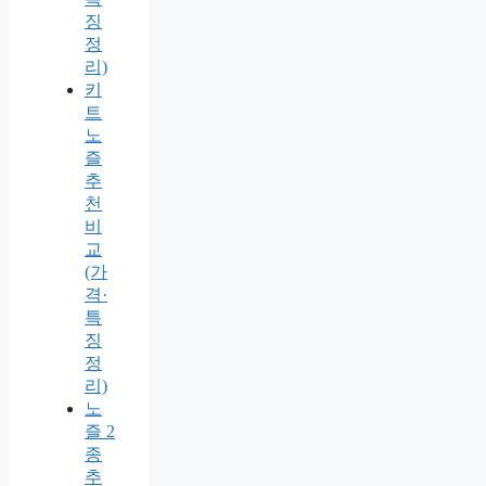
징
정
리)
키
트
노
즐
추
천
비
교
(가
격·
특
징
정
리)
노
즐 2
종
추