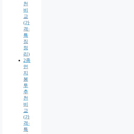
천
비
교
(가
격·
특
징
정
리)
2종
먼
지
봉
투
추
천
비
교
(가
격·
특