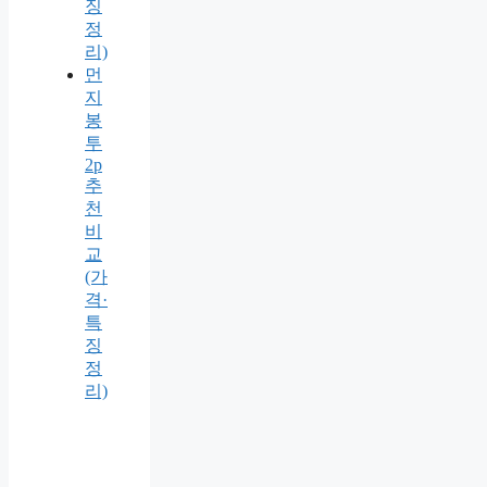
징
정
리)
먼
지
봉
투
2p
추
천
비
교
(가
격·
특
징
정
리)