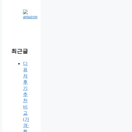
최근글
디
퓨
저
후
기
추
천
비
교
(가
격·
특