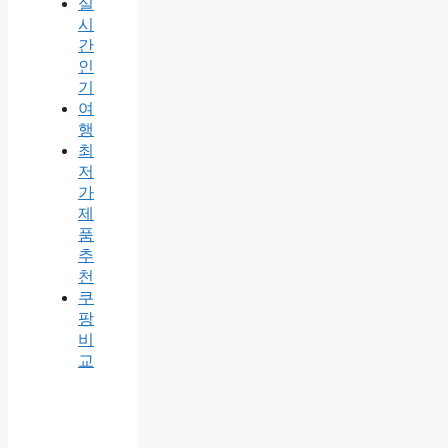
실
시
간
인
기
여
행
최
저
가
제
품
추
천
쿠
팡
비
교