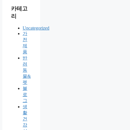
카테고
리
Uncategorized
가
전
제
품
반
려
동
물&
펫
블
로
그
생
활
건
강