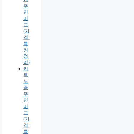
추
천
비
교
(가
격·
특
징
정
리)
키
트
노
즐
추
천
비
교
(가
격·
특