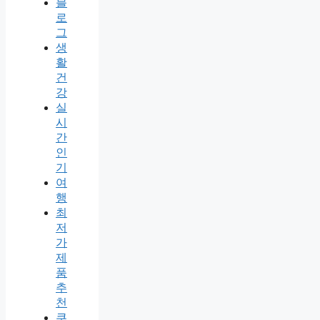
블
로
그
생
활
건
강
실
시
간
인
기
여
행
최
저
가
제
품
추
천
쿠