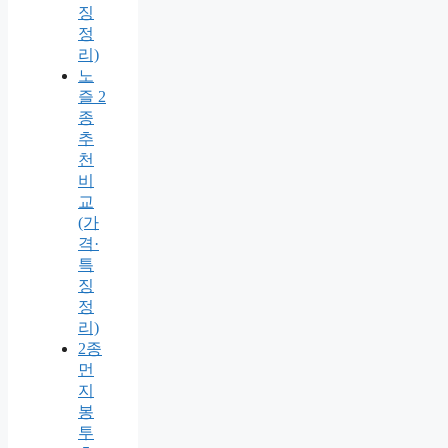
징
정
리)
노
즐 2
종
추
천
비
교
(가
격·
특
징
정
리)
2종
먼
지
봉
투