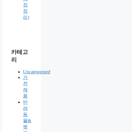
징
정
리)
카테고
리
Uncategorized
가
전
제
품
반
려
동
물&
펫