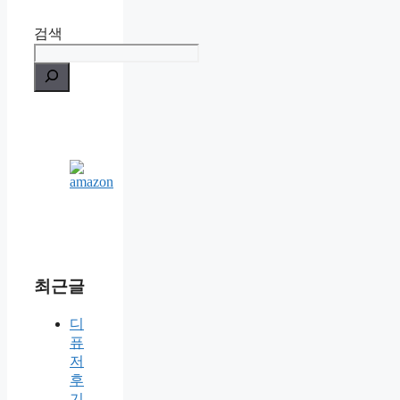
검색
최근글
디
퓨
저
후
기