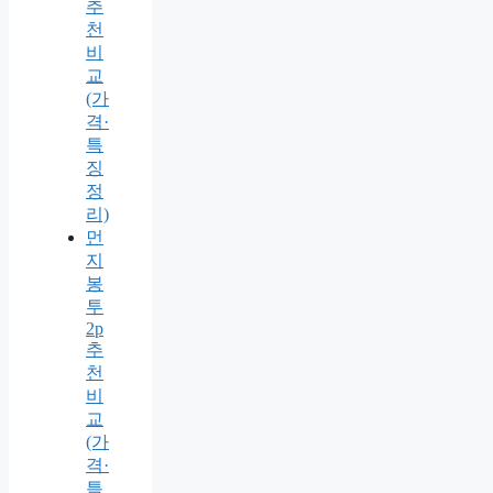
추
천
비
교
(가
격·
특
징
정
리)
먼
지
봉
투
2p
추
천
비
교
(가
격·
특