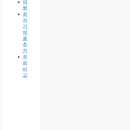
여
행
최
저
가
제
품
추
천
쿠
팡
비
교