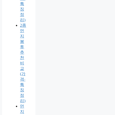
특
징
정
리)
2종
먼
지
봉
투
추
천
비
교
(가
격·
특
징
정
리)
먼
지