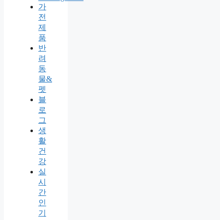
가
전
제
품
반
려
동
물&
펫
블
로
그
생
활
건
강
실
시
간
인
기