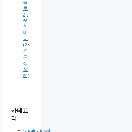
봉
투
2p
추
천
비
교
(가
격·
특
징
정
리)
카테고
리
Uncategorized