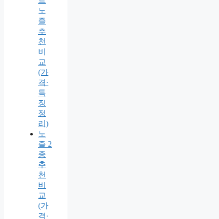
트
노
즐
추
천
비
교
(가
격·
특
징
정
리)
노
즐 2
종
추
천
비
교
(가
격·