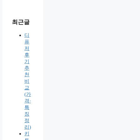
최근글
디
퓨
저
후
기
추
천
비
교
(가
격·
특
징
정
리)
키