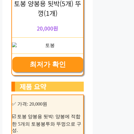
토봉 양봉용 됫박(5개) 뚜
껑(1개)
20,000원
최저가 확인
제품 요약
✅ 가격: 20,000원
☑️ 토봉 양봉용 됫박: 양봉에 적합
한 5개의 토봉봉투와 뚜껑으로 구
성.