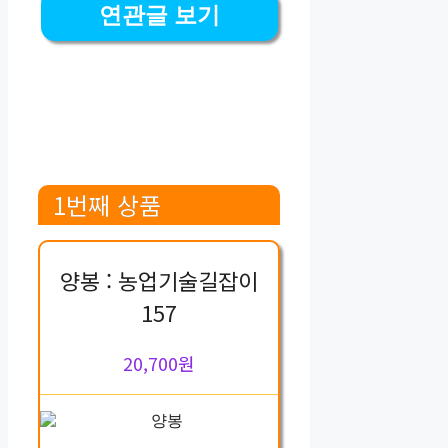
연관글 보기
1번째 상품
양봉 : 농업기술길잡이
157
20,700원