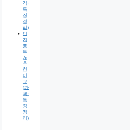
격·
특
징
정
리)
먼
지
봉
투
2p
추
천
비
교
(가
격·
특
징
정
리)