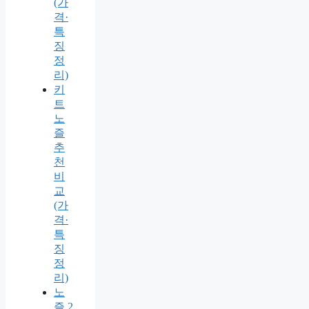
(가
격·
특
징
정
리)
키
트
노
즐
추
천
비
교
(가
격·
특
징
정
리)
노
즐 2