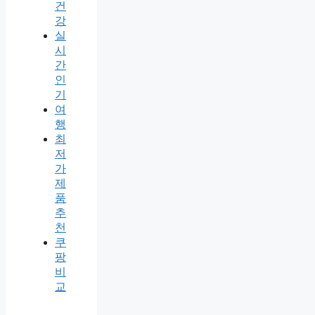
건
강
실
시
간
인
기
여
행
최
저
가
제
품
추
천
쿠
팡
비
교