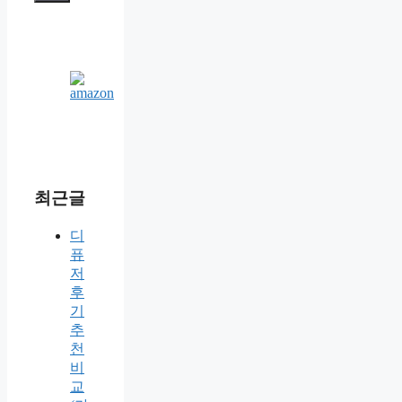
최근글
디
퓨
저
후
기
추
천
비
교