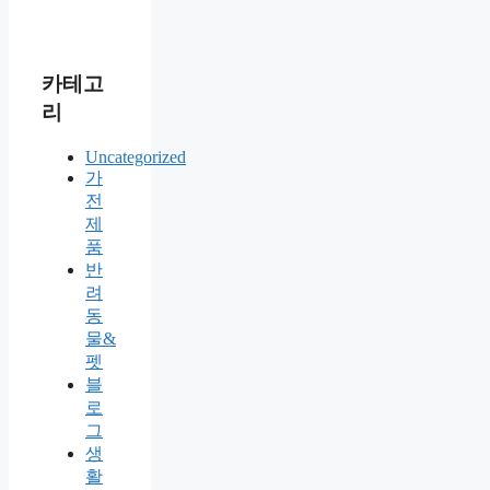
카테고
리
Uncategorized
가
전
제
품
반
려
동
물&
펫
블
로
그
생
활