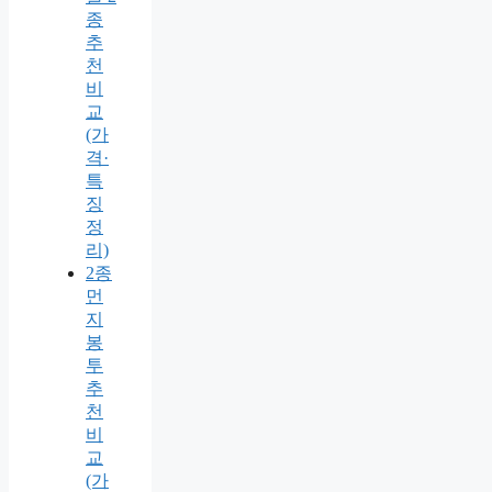
종
추
천
비
교
(가
격·
특
징
정
리)
2종
먼
지
봉
투
추
천
비
교
(가