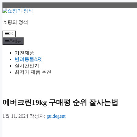
컨
텐
츠
쇼핑의 정석
로
건
메
너
뉴
메뉴
뛰
기
가전제품
반려동물&펫
실시간인기
최저가 제품 추천
에버크린19kg 구매평 순위 잘사는법
1월 11, 2024
작성자:
guidegent