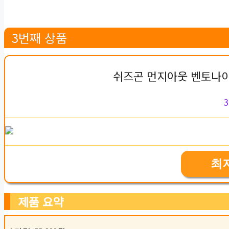
3번째 상품
쉬즈곤 먼지아웃 벤토나이트
3
최
제품 요약