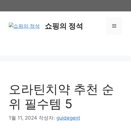
컨
텐
츠
쇼핑의 정석
로
메
건
너
뉴
뛰
기
오라틴치약 추천 순
위 필수템 5
1월 11, 2024
작성자:
guidegent