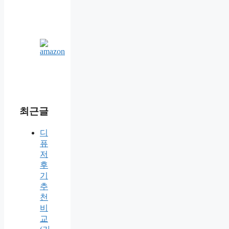
최근글
디
퓨
저
후
기
추
천
비
교