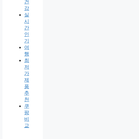
건
강
실
시
간
인
기
여
행
최
저
가
제
품
추
천
쿠
팡
비
교