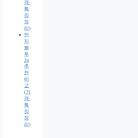
격·
특
징
정
리)
먼
지
봉
투
2p
추
천
비
교
(가
격·
특
징
정
리)