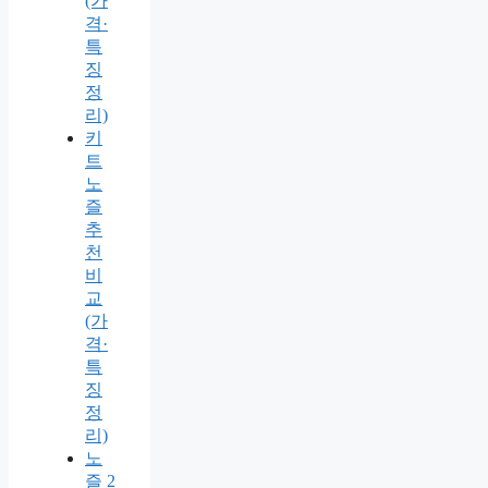
(가
격·
특
징
정
리)
키
트
노
즐
추
천
비
교
(가
격·
특
징
정
리)
노
즐 2