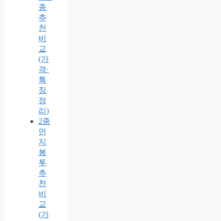
종
추
천
비
교
(가
격·
특
징
정
리)
2종
먼
지
봉
투
추
천
비
교
(가