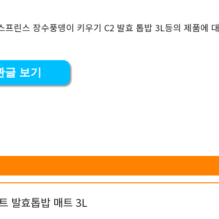
스프린스 장수풍뎅이 키우기 C2 발효 톱밥 3L등의 제품에 대
관글 보기
트 발효톱밥 매트 3L