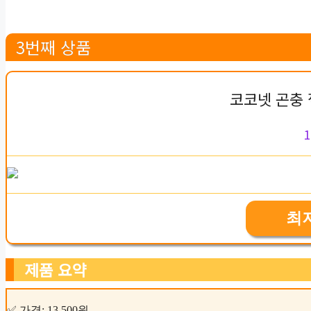
3번째 상품
코코넷 곤충 
1
최
제품 요약
✅ 가격: 13,500원