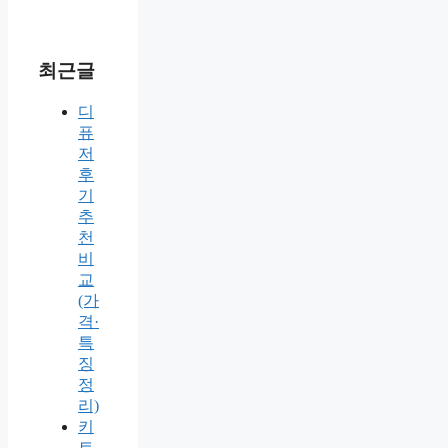
최근글
디
퓨
저
후
기
추
천
비
교
(가
격·
특
징
정
리)
키
트