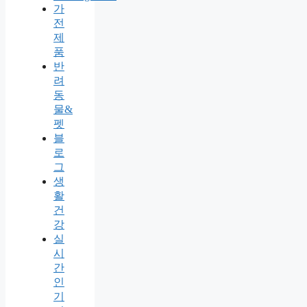
가
전
제
품
반
려
동
물&
펫
블
로
그
생
활
건
강
실
시
간
인
기