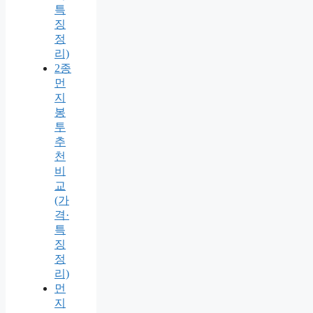
특
징
정
리)
2종
먼
지
봉
투
추
천
비
교
(가
격·
특
징
정
리)
먼
지