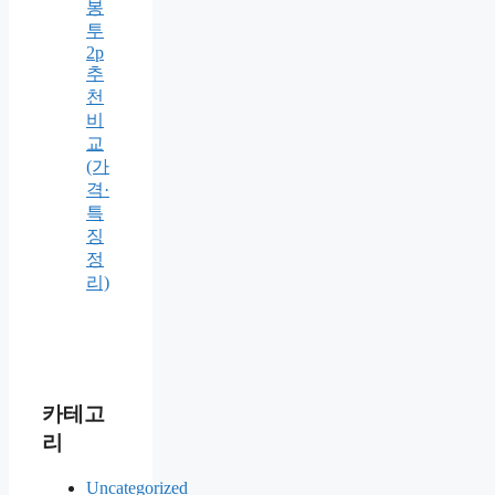
봉
투
2p
추
천
비
교
(가
격·
특
징
정
리)
카테고
리
Uncategorized