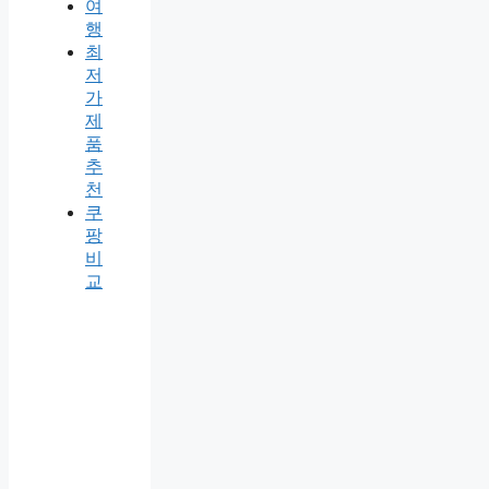
여
행
최
저
가
제
품
추
천
쿠
팡
비
교