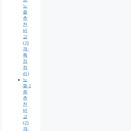
노
즐
추
천
비
교
(가
격·
특
징
정
리)
노
즐 2
종
추
천
비
교
(가
격·