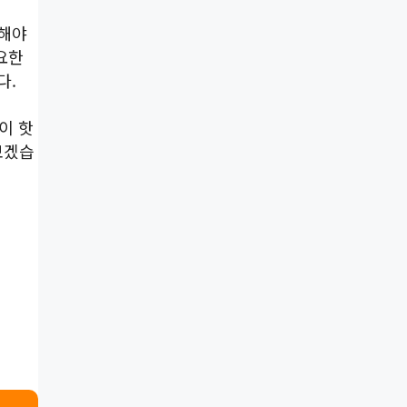
택해야
요한
다.
이 핫
보겠습