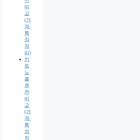
천
비
교
(가
격·
특
징
정
리)
키
트
노
즐
추
천
비
교
(가
격·
특
징
정