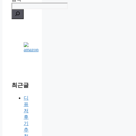
최근글
디
퓨
저
후
기
추