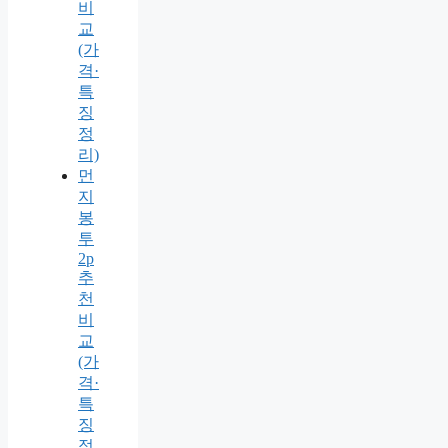
비
교
(가
격·
특
징
정
리)
먼
지
봉
투
2p
추
천
비
교
(가
격·
특
징
정