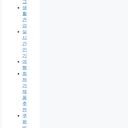
그
생
활
건
강
실
시
간
인
기
여
행
최
저
가
제
품
추
천
쿠
팡
비