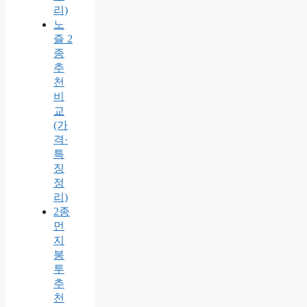
리)
노
즐 2
종
추
천
비
교
(가
격·
특
징
정
리)
2종
먼
지
봉
투
추
천