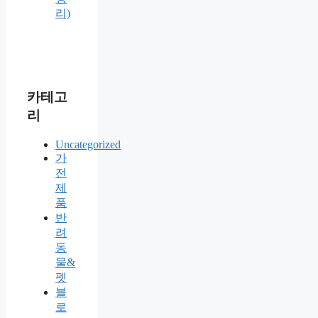
리)
카테고
리
Uncategorized
가
전
제
품
반
려
동
물&
펫
블
로