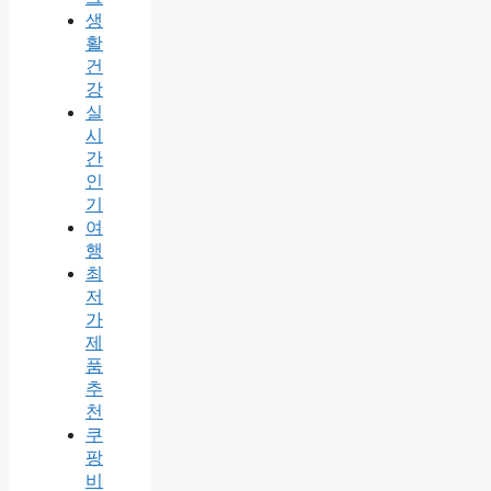
생
활
건
강
실
시
간
인
기
여
행
최
저
가
제
품
추
천
쿠
팡
비