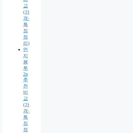
교
(가
격·
특
징
정
리)
먼
지
봉
투
2p
추
천
비
교
(가
격·
특
징
정