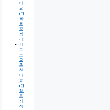
비
교
(가
격·
특
징
정
리)
키
트
노
즐
추
천
비
교
(가
격·
특
징
정