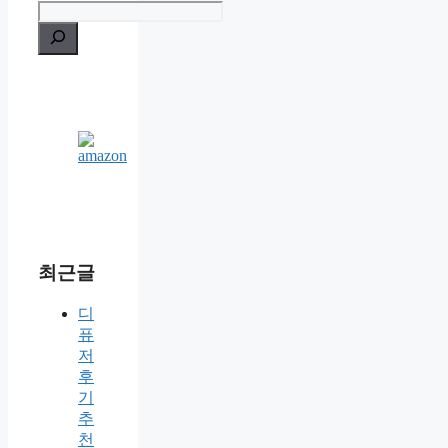
최근글
디
퓨
저
후
기
추
천