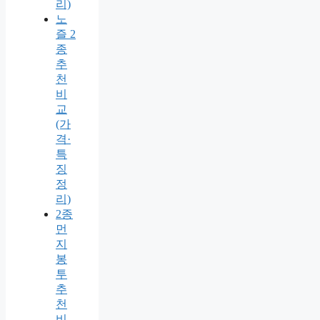
리)
노
즐 2
종
추
천
비
교
(가
격·
특
징
정
리)
2종
먼
지
봉
투
추
천
비