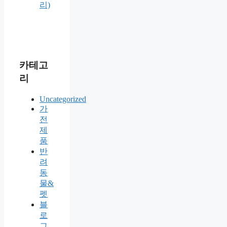
리)
카테고
리
Uncategorized
가
전
제
품
반
려
동
물&
펫
블
로
그