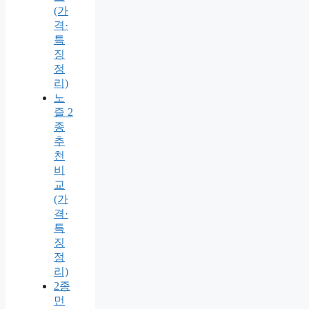
(가
격·
특
징
정
리)
노
즐 2
종
추
천
비
교
(가
격·
특
징
정
리)
2종
먼