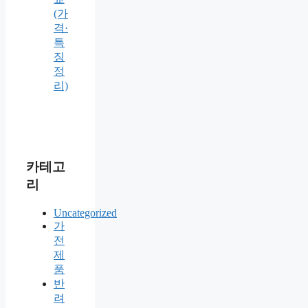
(가
격·
특
징
정
리)
카테고
리
Uncategorized
가
전
제
품
반
려