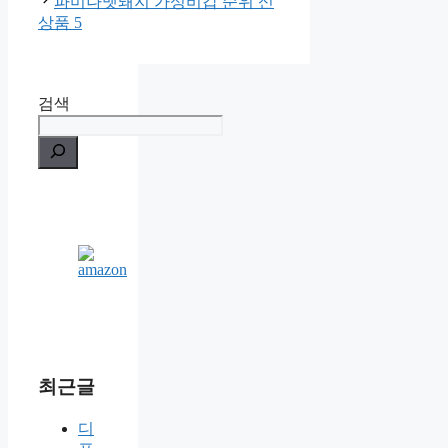
파미나멧돼지 가성비갑 순위 신
상품 5
검색
최근글
디