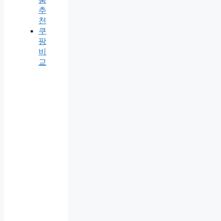
추
천
쿠
팡
비
교