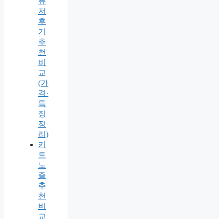
퓨
저
후
기
추
천
비
교
(가
격·
특
징
정
리)
키
트
노
즐
추
천
비
교