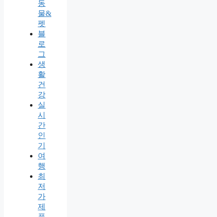
동
물&
펫
블
로
그
생
활
건
강
실
시
간
인
기
여
행
최
저
가
제
품