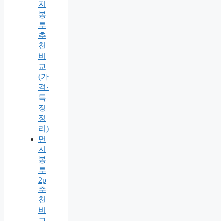
지
봉
투
추
천
비
교
(가
격·
특
징
정
리)
먼
지
봉
투
2p
추
천
비
교