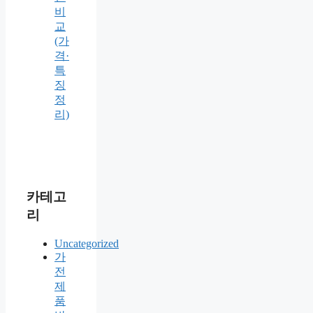
비
교
(가
격·
특
징
정
리)
카테고
리
Uncategorized
가
전
제
품