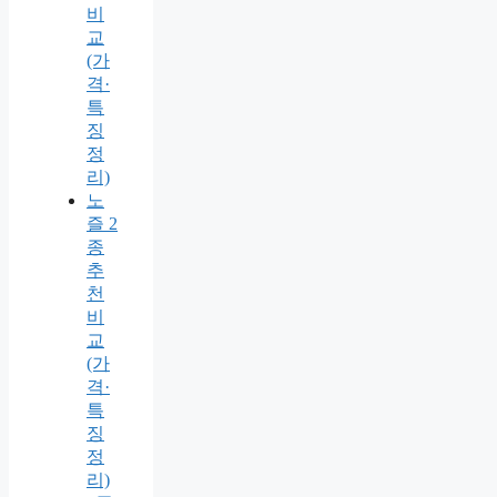
비
교
(가
격·
특
징
정
리)
노
즐 2
종
추
천
비
교
(가
격·
특
징
정
리)