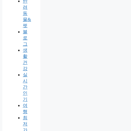
반
려
동
물&
펫
블
로
그
생
활
건
강
실
시
간
인
기
여
행
최
저
가