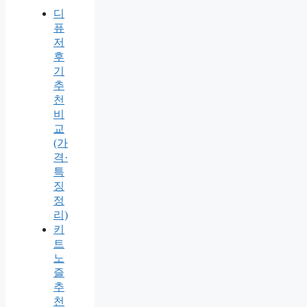
디
퓨
저
후
기
추
천
비
교
(가
격·
특
징
정
리)
키
트
노
즐
추
천