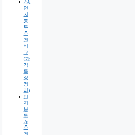
2종
먼
지
봉
투
추
천
비
교
(가
격·
특
징
정
리)
먼
지
봉
투
2p
추
천