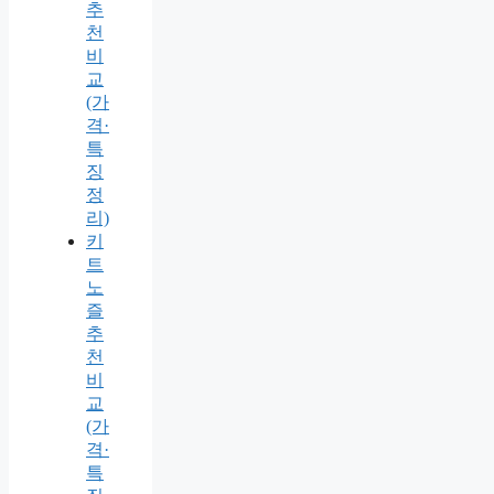
추
천
비
교
(가
격·
특
징
정
리)
키
트
노
즐
추
천
비
교
(가
격·
특