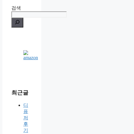
검색
최근글
디
퓨
저
후
기