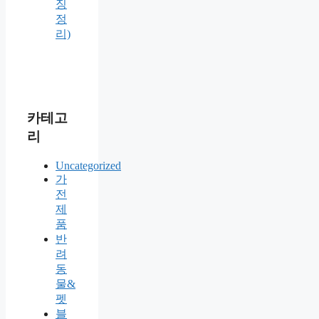
징
정
리)
카테고
리
Uncategorized
가
전
제
품
반
려
동
물&
펫
블