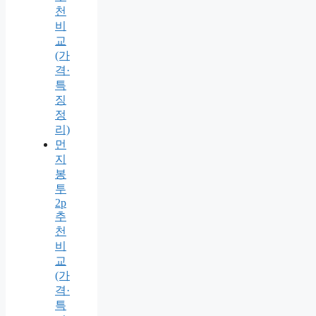
천
비
교
(가
격·
특
징
정
리)
먼
지
봉
투
2p
추
천
비
교
(가
격·
특