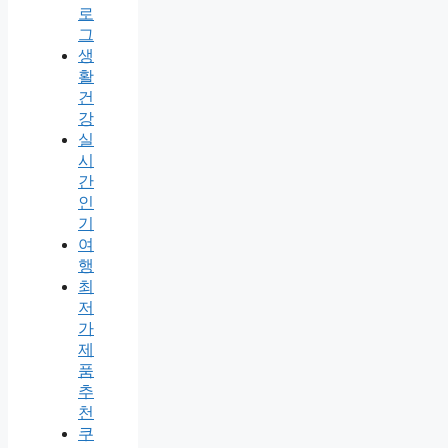
로
그
생
활
건
강
실
시
간
인
기
여
행
최
저
가
제
품
추
천
쿠