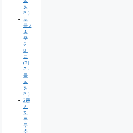
징
정
리)
노
즐 2
종
추
천
비
교
(가
격·
특
징
정
리)
2종
먼
지
봉
투
추