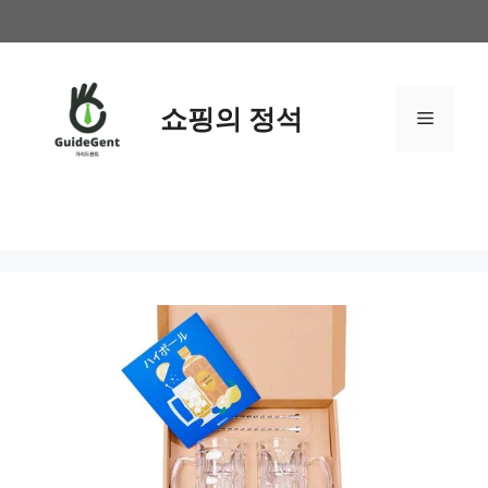
컨
텐
츠
로
쇼핑의 정석
메
건
너
뛰
뉴
기