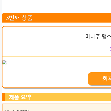
3번째 상품
미니주 햄스
최
제품 요약