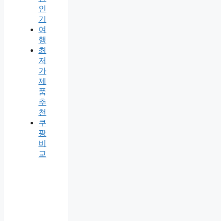
인
기
여
행
최
저
가
제
품
추
천
쿠
팡
비
교