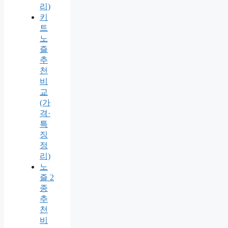
리)
키
트
노
즐
추
천
비
교
(가
격·
특
징
정
리)
노
즐 2
종
추
천
비