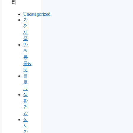
리
Uncategorized
가
전
제
품
반
려
동
물&
펫
블
로
그
생
활
건
강
실
시
간