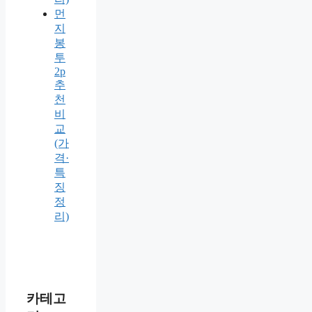
먼
지
봉
투
2p
추
천
비
교
(가
격·
특
징
정
리)
카테고