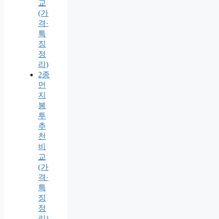
교
(가
격·
특
징
정
리)
2종
먼
지
봉
투
추
천
비
교
(가
격·
특
징
정
리)