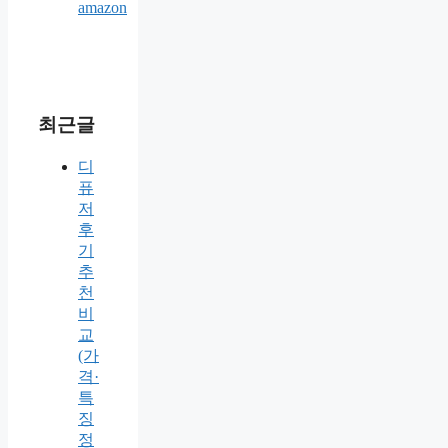
최근글
디
퓨
저
후
기
추
천
비
교
(가
격·
특
징
정