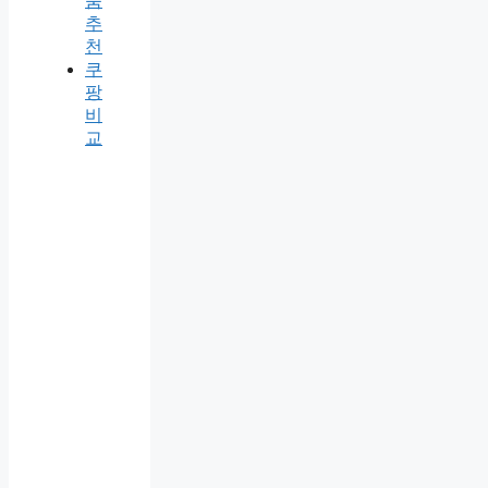
품
추
천
쿠
팡
비
교