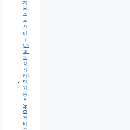
지
봉
투
추
천
비
교
(가
격·
특
징
정
리)
먼
지
봉
투
2p
추
천
비
교