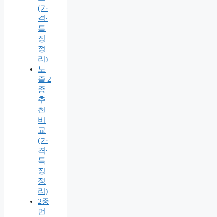
(가
격·
특
징
정
리)
노
즐 2
종
추
천
비
교
(가
격·
특
징
정
리)
2종
먼