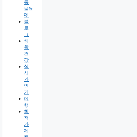
동
물&
펫
블
로
그
생
활
건
강
실
시
간
인
기
여
행
최
저
가
제