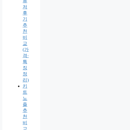
퓨
저
후
기
추
천
비
교
(가
격·
특
징
정
리)
키
트
노
즐
추
천
비
교