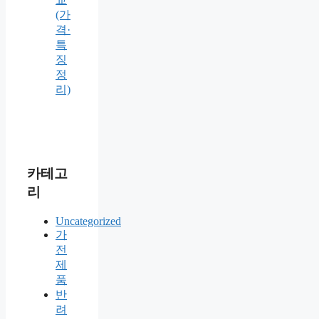
(가
격·
특
징
정
리)
카테고
리
Uncategorized
가
전
제
품
반
려