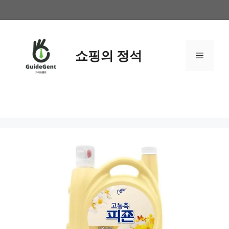
컨
텐
츠
로
쇼핑의 정석
메
건
너
뛰
뉴
기