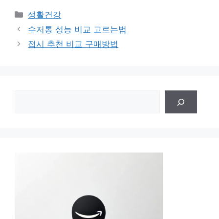
카
생활건강
테
수저통 성능 비교 고르는법
고
접시 추천 비교 구매방법
리
검
색