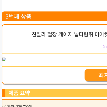
3번째 상품
친칠라 철장 케이지 날다람쥐 미어켓 
2
최
제품 요약
✅ 가격: 239,700원