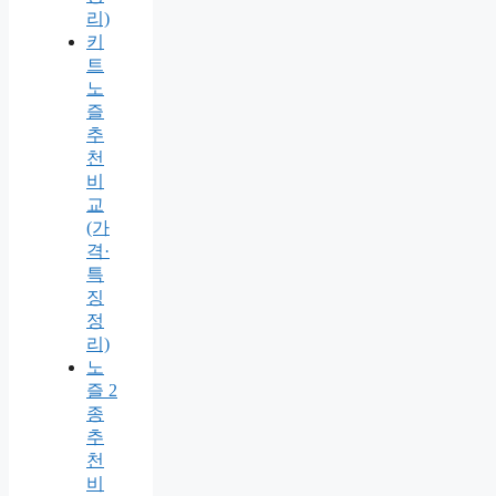
리)
키
트
노
즐
추
천
비
교
(가
격·
특
징
정
리)
노
즐 2
종
추
천
비