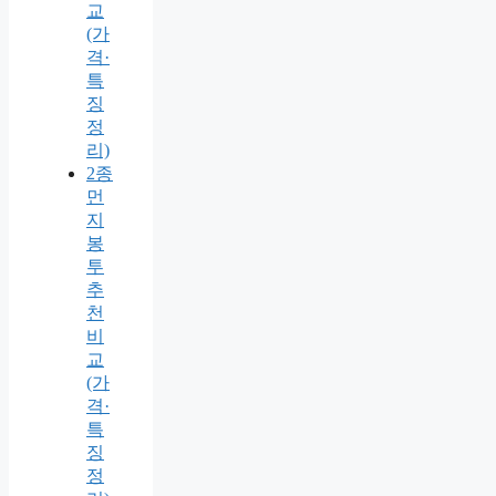
교
(가
격·
특
징
정
리)
2종
먼
지
봉
투
추
천
비
교
(가
격·
특
징
정