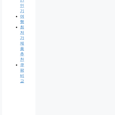
간
인
기
여
행
최
저
가
제
품
추
천
쿠
팡
비
교