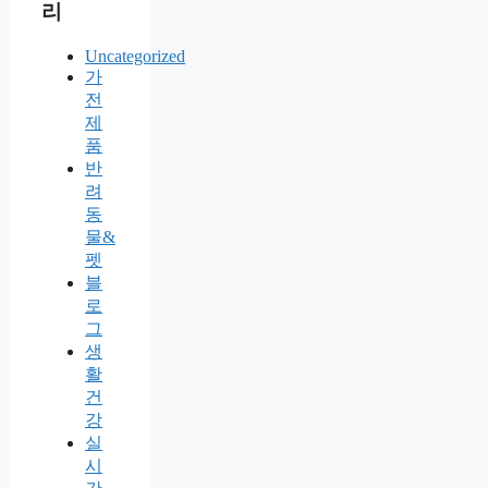
리
Uncategorized
가
전
제
품
반
려
동
물&
펫
블
로
그
생
활
건
강
실
시