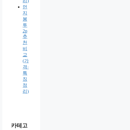
리)
먼
지
봉
투
2p
추
천
비
교
(가
격·
특
징
정
리)
카테고