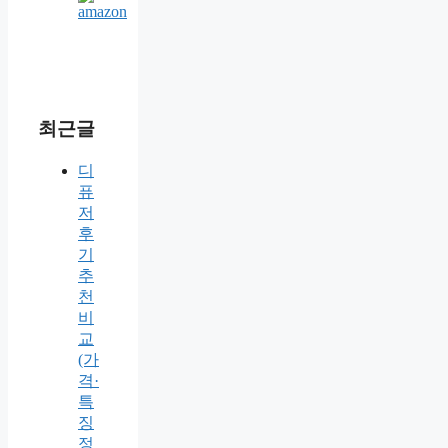
최근글
디
퓨
저
후
기
추
천
비
교
(가
격·
특
징
정