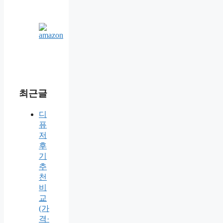
최근글
디
퓨
저
후
기
추
천
비
교
(가
격·