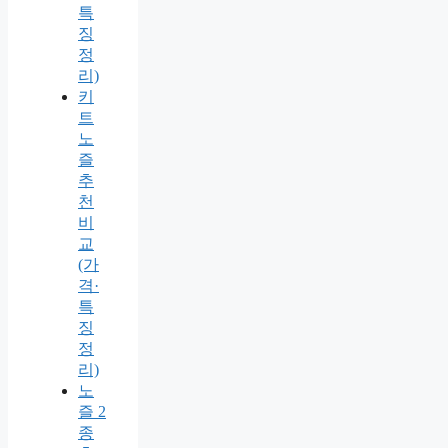
특
징
정
리)
키
트
노
즐
추
천
비
교
(가
격·
특
징
정
리)
노
즐 2
종