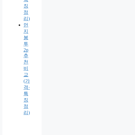
징
정
리)
먼
지
봉
투
2p
추
천
비
교
(가
격·
특
징
정
리)