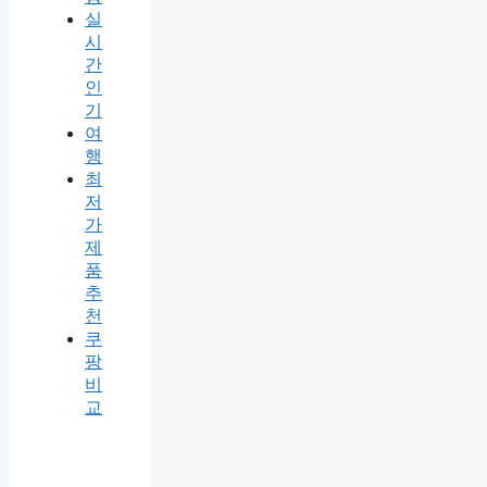
실
시
간
인
기
여
행
최
저
가
제
품
추
천
쿠
팡
비
교