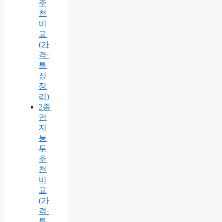
추
천
비
교
(가
격·
특
징
정
리)
2종
먼
지
봉
투
추
천
비
교
(가
격·
특