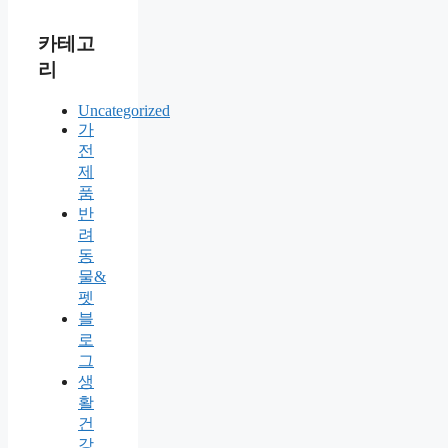
카테고
리
Uncategorized
가
전
제
품
반
려
동
물&
펫
블
로
그
생
활
건
강