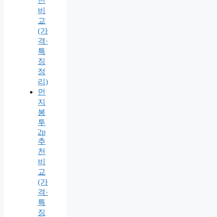
천
비
교
(가
격·
특
징
정
리)
먼
지
봉
투
2p
추
천
비
교
(가
격·
특
징