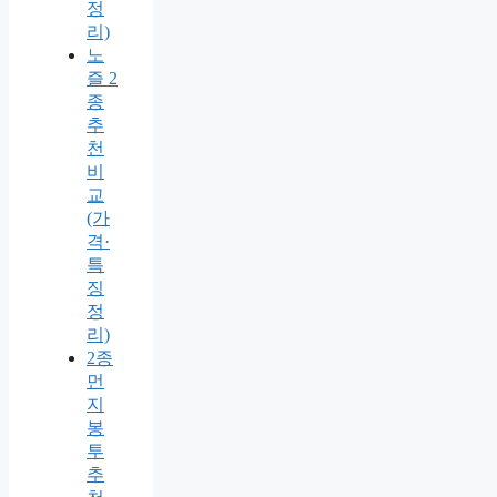
정
리)
노
즐 2
종
추
천
비
교
(가
격·
특
징
정
리)
2종
먼
지
봉
투
추