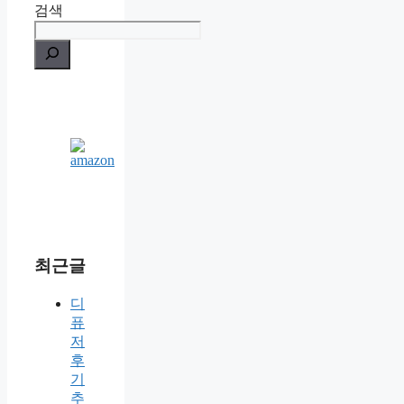
검색
최근글
디
퓨
저
후
기
추