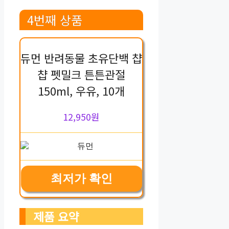
4번째 상품
듀먼 반려동물 초유단백 챱
챱 펫밀크 튼튼관절
150ml, 우유, 10개
12,950원
최저가 확인
제품 요약