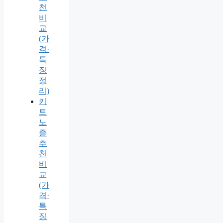
천
비
교
(가
격·
특
징
정
리)
키
트
노
즐
추
천
비
교
(가
격·
특
징