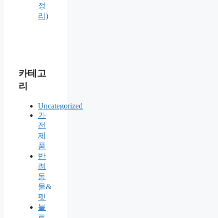
정
리)
카테고
리
Uncategorized
가
전
제
품
반
려
동
물&
펫
블
로